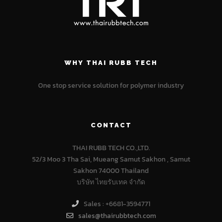
WHY THAI RUBB TECH
One stop service solution for polymer industry
CONTACT
THAI RUBB TECH CO.,LTD.
52/3 Moo 3 Tha Sai, Mueang Samut Sakhon , Samut
Sakhon 74000 Thailand
บริษัท ไทยรับเทค จำกัด
Sales : +6681-3594771
sales@thairubbtech.com