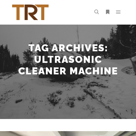
Main m
Search
More info
TAG ARCHIVES:
ULTRASONIC
CLEANER MACHINE